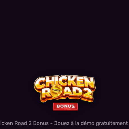
icken Road 2 Bonus
- Jouez à la démo gratuitement