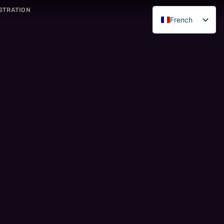
STRATION
French
English
Spanish
German
Italian
Portuguese
Polish
Czech