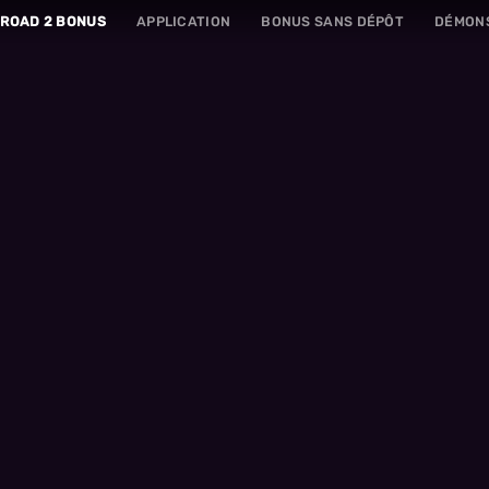
e des matières
 ROAD 2 BONUS
APPLICATION
BONUS SANS DÉPÔT
DÉMON