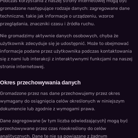
Podczas korzystania z naszej strony internetowej mogą być
gromadzone następujące rodzaje danych: zagregowane dane
techniczne, takie jak informacje o urządzeniu, wzorce
przeglądania, znaczniki czasu i źródła ruchu.
Nie gromadzimy aktywnie danych osobowych, chyba że
użytkownik zdecyduje się je udostępnić. Może to obejmować
informacje podane przez użytkownika podczas kontaktowania
się z nami lub interakcji z interaktywnymi funkcjami na naszej
stronie internetowej.
Okres przechowywania danych
Gromadzone przez nas dane przechowujemy przez okres
wymagany do osiągnięcia celów określonych w niniejszym
dokumencie lub zgodnie z wymogami prawa.
Dane zagregowane (w tym liczba odwiedzających) mogą być
przechowywane przez czas nieokreślony do celów
analitycznych. Dane te nie są powiązane z żadnym