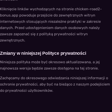
Kliknięcie linków wychodzących na stronie chicken-road2-
bonus.app powoduje przejście do zewnętrznych witryn
internetowych stosujących niezależne praktyki w zakresie
danych. Przed udostępnieniem danych osobowych należy
zawsze zapoznać się z polityką prywatności witryn
zewnętrznych.
Zmiany w niniejszej Polityce prywatności
Niniejsza polityka może być okresowo aktualizowana, a jej
najnowsza wersja będzie zawsze dostępna na tej stronie.
Zachęcamy do okresowego odwiedzania niniejszej informacji o
ochronie prywatności, aby być na bieżąco z naszym podejściem
do prywatności użytkowników.