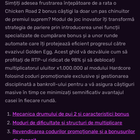
Simțiți adesea frustrarea înțepătoare de a rata o
Chicken Road 2 bonus
câștigi la doar un pas chinuitor
de premiul suprem? Modul de joc inovator îți transformă
strategia de pariere prin introducerea unei funcții
specializate de cumpărare bonus și a unor runde
automate care îți protejează eficient progresul către
evazivul Golden Egg. Acest ghid vă dezvăluie cum să
profitați de RTP-ul ridicat de 98% și să deblocați
multiplicatorul uluitor x1.000.000 al modului Hardcore
folosind coduri promoționale exclusive și gestionarea
disciplinată a bankroll-ului pentru a vă asigura câștiguri
masive în timp ce minimizați semnificativ avantajul
casei în fiecare rundă.
Mecanica drumului de pui 2 și caracteristici bonus
Moduri de dificultate și structuri de multiplicare
Revendicarea codurilor promoționale și a bonusurilor