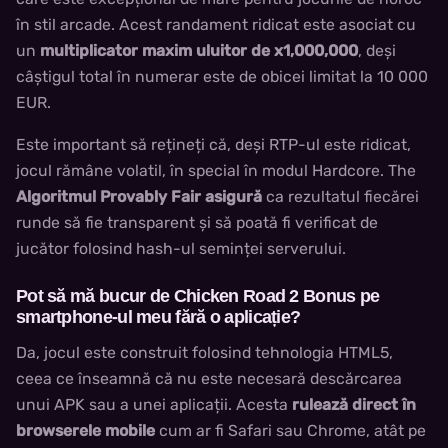
în stil arcade. Acest randament ridicat este asociat cu
un
multiplicator maxim uluitor de x1,000,000
, deși
câștigul total în numerar este de obicei limitat la 10 000
EUR.
Este important să rețineți că, deși RTP-ul este ridicat,
jocul rămâne volatil, în special în modul Hardcore. The
Algoritmul Provably Fair asigură
ca rezultatul fiecărei
runde să fie transparent și să poată fi verificat de
jucător folosind hash-ul seminței serverului.
Pot să mă bucur de
Chicken Road 2 Bonus
pe
smartphone-ul meu fără o aplicație?
Da, jocul este construit folosind tehnologia HTML5,
ceea ce înseamnă că nu este necesară descărcarea
unui APK sau a unei aplicații. Acesta
rulează direct în
browserele mobile
cum ar fi Safari sau Chrome, atât pe