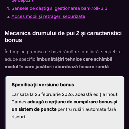
de depozit
Șansele de câștig și gestionarea bankroll-ului
Acces mobil și retrageri securizate
Mecanica drumului de pui 2 și caracteristici
bonus
În timp ce premisa de bază rămâne familiară, sequel-ul
aduce specific
îmbunătățiri tehnice care schimbă
modul în care jucătorii abordează fiecare rundă
.
Specificații versiune bonus
Lansată la 25 februarie 2026, această ediție Inout
Games
adaugă o opțiune de cumpărare bonus și
un sistem de puncte
pentru rulări automate fără
riscuri.