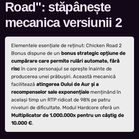
Road": stăpânește
mecanica versiunii 2
Elementele esențiale de reținut:
Chicken Road 2
Bonus
dispune de un
bonus strategic opțiune de
cumpărare care permite rulări automate, fără
risc
în care personajul se oprește înainte de
producerea unei prăbușiri. Această mecanică
facilitează
atingerea Oului de Aur și a
recompenselor sale exponențiale
menținând în
același timp un RTP ridicat de 98% pe patru
niveluri de dificultate. Modul Hardcore oferă un
Multiplicator de 1.000.000x pentru un câștig de
10.000 €
.