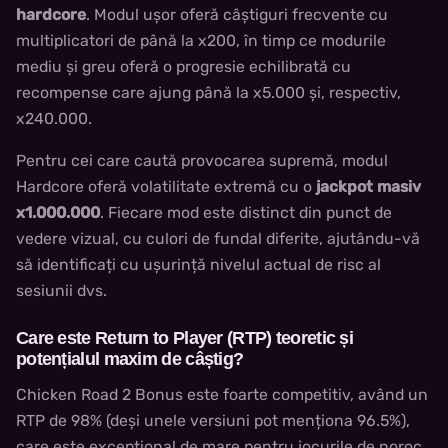
hardcore
. Modul ușor oferă câștiguri frecvente cu
multiplicatori de până la x200, în timp ce modurile
mediu și greu oferă o progresie echilibrată cu
recompense care ajung până la x5.000 și, respectiv,
x240.000.
Pentru cei care caută provocarea supremă, modul
Hardcore oferă volatilitate extremă cu o
jackpot masiv
x1.000.000
. Fiecare mod este distinct din punct de
vedere vizual, cu culori de fundal diferite, ajutându-vă
să identificați cu ușurință nivelul actual de risc al
sesiunii dvs.
Care este Return to Player (RTP) teoretic și
potențialul maxim de câștig?
Chicken Road 2 Bonus
este foarte competitiv, având un
RTP de 98% (deși unele versiuni pot menționa 96.5%),
care este excepțional de mare pentru jocurile de noroc