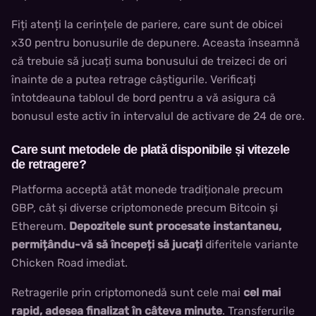
Fiți atenți la cerințele de pariere, care sunt de obicei
x30 pentru bonusurile de depunere. Aceasta înseamnă
că trebuie să jucați suma bonusului de treizeci de ori
înainte de a putea retrage câștigurile. Verificați
întotdeauna tabloul de bord pentru a vă asigura că
bonusul este activ în intervalul de activare de 24 de ore.
Care sunt metodele de plată disponibile și vitezele
de retragere?
Platforma acceptă atât monede tradiționale precum
GBP, cât și diverse criptomonede precum Bitcoin și
Ethereum.
Depozitele sunt procesate instantaneu,
permițându-vă să începeți să jucați
diferitele variante
Chicken Road imediat.
Retragerile prin criptomonedă sunt cele mai
cel mai
rapid, adesea finalizat în câteva minute
. Transferurile