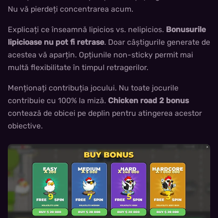
Nu vă pierdeți concentrarea acum.
Explicați ce înseamnă lipicios vs. nelipicios.
Bonusurile
lipicioase nu pot fi retrase
. Doar câștigurile generate de
acestea vă aparțin. Opțiunile non-sticky permit mai
multă flexibilitate în timpul retragerilor.
Menționați contribuția jocului. Nu toate jocurile
contribuie cu 100% la miză.
Chicken road 2 bonus
contează de obicei pe deplin pentru atingerea acestor
obiective.