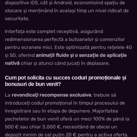
dispozitive iOS, cât și Android, economisind spațiu de
stocare și menținând în același timp un nivel ridicat de
securitate.
Interfața este complet receptivă, asigurând
redimensionarea perfectă a butoanelor și comenzilor
pentru ecranele mici. Este optimizată pentru rețelele 4G
și 5G, oferind
animații fluide și o senzație de aplicație
nativă
chiar și atunci când jucați în deplasare.
Cum pot solicita cu succes coduri promoționale și
bonusuri de bun venit?
La
revendicați recompense exclusive
, trebuie să
introduceți codul promoțional în timpul procesului de
înregistrare sau în etapa de depunere. Majoritatea
pachetelor de bun venit oferă un meci 100% de până la
500 € sau chiar 3.000 €, necesitând de obicei un
depozit minim de cel puțin 20 € pentru a activa oferta.